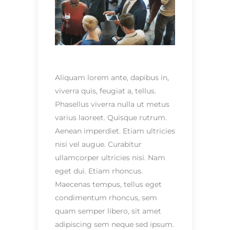
Aliquam lorem ante, dapibus in,
viverra quis, feugiat a, tellus.
Phasellus viverra nulla ut metus
varius laoreet. Quisque rutrum.
Aenean imperdiet. Etiam ultricies
nisi vel augue. Curabitur
ullamcorper ultricies nisi. Nam
eget dui. Etiam rhoncus.
Maecenas tempus, tellus eget
condimentum rhoncus, sem
quam semper libero, sit amet
adipiscing sem neque sed ipsum.