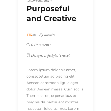
October 26, 2016
Purposeful
and Creative
By
admin
0 Comments
,
,
Design
Lifestyle
Travel
Lorem ipsum dolor sit amet,
consectetuer adipiscing elit.
Aenean commodo ligula eget
dolor. Aenean massa. Cum sociis
Theme natoque penatibus et
magnis dis parturient montes,
nascetur ridiculus mus. Lorem