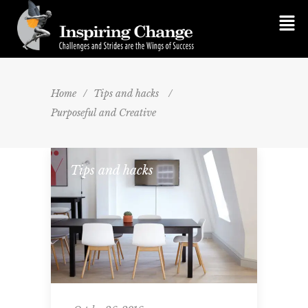
Home
/
Tips and hacks
/
Purposeful and Creative
Tips and hacks