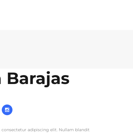
ets
Partners
Registration
Contact Us
 Barajas
consectetur adipiscing elit. Nullam blandit