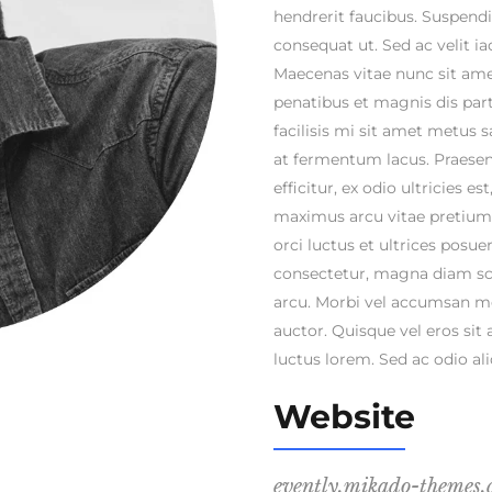
hendrerit faucibus. Suspendis
consequat ut. Sed ac velit 
Maecenas vitae nunc sit amet
penatibus et magnis dis part
facilisis mi sit amet metus 
at fermentum lacus. Praesen
efficitur, ex odio ultricies e
maximus arcu vitae pretium.
orci luctus et ultrices posue
consectetur, magna diam sce
arcu. Morbi vel accumsan met
auctor. Quisque vel eros sit
luctus lorem. Sed ac odio ali
Website
evently.mikado-themes