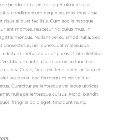
se hendrerit turpis dui, eget ultricies erat
iaculis, condimentum neque eu, maximus urna.
 risus aliquet facilisis. Cum sociis natoque
urient montes, nascetur ridiculus mus. In
sagittis rhoncus. Nullam vel euismod nulla. Sed
t consectetur, nisi consequat malesuada
st, a dictum metus dolor ut purus. Proin eleifend
 Vestibulum ante ipsum primis in faucibus
re cubilia Curae; Nunc eleifend, dolor ac laoreet
lerisque erat, nec fermentum est velit et
us. Curabitur pellentesque vel lacus ultrices
 amet nulla pellentesque cursus. Morbi blandit
quet, fringilla odio eget, tincidunt nunc.
.com