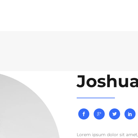
out Us
Conference
Past Editions
TEXme
Joshua
Lorem ipsum dolor sit amet, 