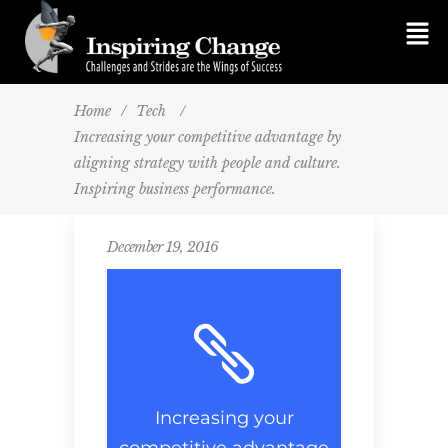
Home
/
Tech
/
Increasing your competitive advantage by
aligning strategy with people and culture.
Inspiring business performance.
December 19, 2016
Increasing your