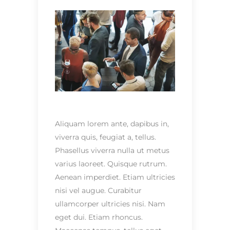
Aliquam lorem ante, dapibus in,
viverra quis, feugiat a, tellus.
Phasellus viverra nulla ut metus
varius laoreet. Quisque rutrum.
Aenean imperdiet. Etiam ultricies
nisi vel augue. Curabitur
ullamcorper ultricies nisi. Nam
eget dui. Etiam rhoncus.