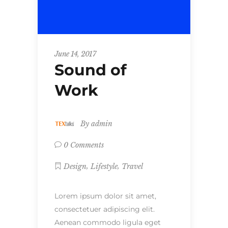
June 14, 2017
Sound of
Work
By
admin
0 Comments
,
,
Design
Lifestyle
Travel
Lorem ipsum dolor sit amet,
consectetuer adipiscing elit.
Aenean commodo ligula eget