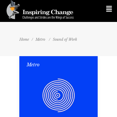
Home
/
Metro
/
Sound of Work
Metro