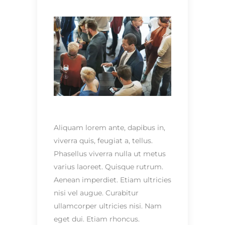
Aliquam lorem ante, dapibus in,
viverra quis, feugiat a, tellus.
Phasellus viverra nulla ut metus
varius laoreet. Quisque rutrum.
Aenean imperdiet. Etiam ultricies
nisi vel augue. Curabitur
ullamcorper ultricies nisi. Nam
eget dui. Etiam rhoncus.