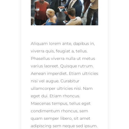
Aliquam lorem ante, dapibus in,
viverra quis, feugiat a, tellus.
Phasellus viverra nulla ut metus
varius laoreet. Quisque rutrum.
Aenean imperdiet. Etiam ultricies
nisi vel augue. Curabitur
ullamcorper ultricies nisi. Nam
eget dui. Etiam rhoncus.
Maecenas tempus, tellus eget
condimentum rhoncus, sem
quam semper libero, sit amet
adipiscing sem neque sed ipsum.