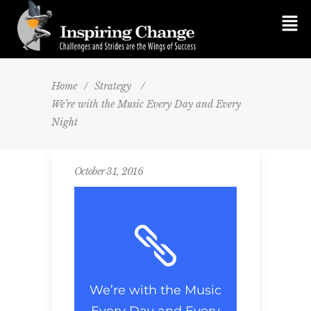
Home
/
Strategy
/
We’re with the Music Every Day and Every
Night
October 31, 2016
We’re with the Music