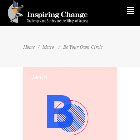
Home
/
Metro
/
Be Your Own Circle
Metro