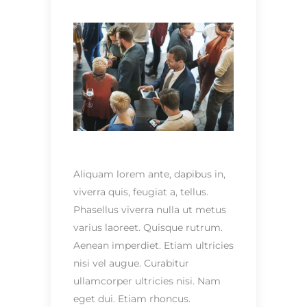
Aliquam lorem ante, dapibus in,
viverra quis, feugiat a, tellus.
Phasellus viverra nulla ut metus
varius laoreet. Quisque rutrum.
Aenean imperdiet. Etiam ultricies
nisi vel augue. Curabitur
ullamcorper ultricies nisi. Nam
eget dui. Etiam rhoncus.