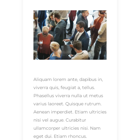
Aliquam lorem ante, dapibus in,
viverra quis, feugiat a, tellus.
Phasellus viverra nulla ut metus
varius laoreet. Quisque rutrum.
Aenean imperdiet. Etiam ultricies
nisi vel augue. Curabitur
ullamcorper ultricies nisi. Nam
eget dui. Etiam rhoncus.