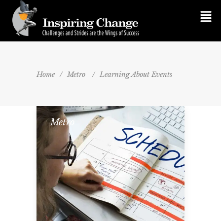
Home
/
Metro
/
Learning About Events
Metro