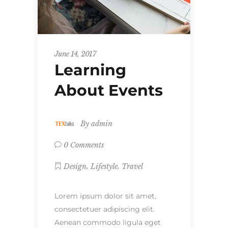
June 14, 2017
Learning
About Events
By
admin
0 Comments
,
,
Design
Lifestyle
Travel
Lorem ipsum dolor sit amet,
consectetuer adipiscing elit.
Aenean commodo ligula eget